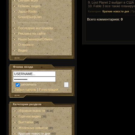
Онлайн игры
9. Lost Planet 2 выйдет в США
Гейминг видео
10. Fable 3 все также планиру
Japan-Radio
Категория
:
Краткие новости дня
|
Пр
Green[Sun]Clan
Всего комментариев
:
0
-------------------------
Последние материалы
Реклама на сайте
Наши баннеры/Обмен
О проекте
Видео
Форма входа
запомнить
Забыл пароль
|
Регистрация
Категории раздела
Игровые новости
[1134]
Горячее видео
[36]
Выставки
[34]
Железные новости
[85]
Краткие новости дня
[60]