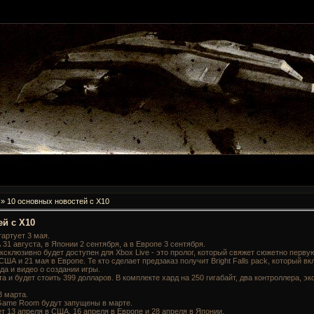
» 10 основных новостей с X10
ей с X10
тартует 3 мая.
 31 августа, в Японии 2 сентября, а в Европе 3 сентября.
эксклюзивно будет доступен для Xbox Live - это пролог, который свяжет сюжетно перву
США и 21 мая в Европе. Те кто сделает предзаказ получит Bright Falls pack, который 
да и видео о создании игры.
та и будет стоить 399 долларов. В комплекте хард на 250 гигабайт, два контроллера, 
3 марта.
 и Game Room будут запущены в марте.
йдет 13 апреля в США, 16 апреля в Европе и 28 апреля в Японии.