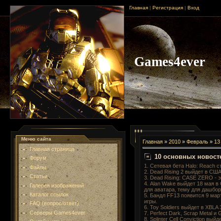
Главная
|
Регистрация
|
Вход
Games4ever
Меню сайта
Главная
»
2010
»
Февраль
»
13
Главная страница
10 основных новост
Форум
1. Сетевая бета Halo: Reach с
Файлы
2. Dead Rising 2 выйдет в США
Статьи
3. Dead Rising: CASE ZERO - 
4. Alan Wake выйдет 18 мая в 
Галерея изображений
для аватара, тему для дашбор
Каталог ссылок
5. Бандл FF13 появится 9 мар
игры.
FAQ (вопрос/ответ)
6. Toy Soldiers выйдет в XBLA 
Серверы Games4ever
7. Perfect Dark, Scrap Metal
8. Splinter Cell Conviction вы