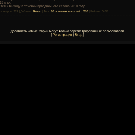
 18 мая.
ется к выходу в течении праздничного сезона 2010 года.
осмотров
: 729 |
Добавил
:
Rezan
|
Теги
:
10 основных новостей с X10
|
Рейтинг
:
5.0
/
1
Добавлять комментарии могут только зарегистрированные пользователи.
[
Регистрация
|
Вход
]