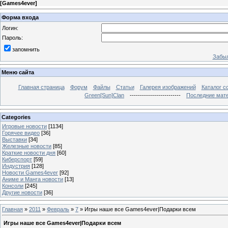
[
Games4ever
]
Форма входа
Логин:
Пароль:
запомнить
Забыл
Меню сайта
Главная страница
Форум
Файлы
Статьи
Галерея изображений
Каталог с
Green[Sun]Clan
-------------------------
Последние мат
Categories
Игровые новости
[1134]
Горячее видео
[36]
Выставки
[34]
Железные новости
[85]
Краткие новости дня
[60]
Киберспорт
[59]
Индустрия
[128]
Новости Games4ever
[92]
Аниме и Манга новости
[13]
Консоли
[245]
Другие новости
[36]
Главная
»
2011
»
Февраль
»
7
» Игры наше все Games4ever|Подарки всем
Игры наше все Games4ever|Подарки всем