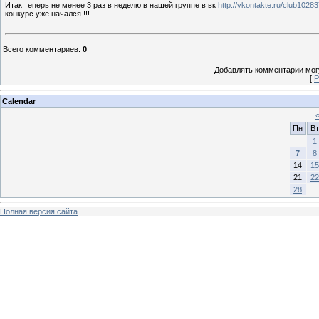
Итак теперь не менее 3 раз в неделю в нашей группе в вк
http://vkontakte.ru/club1028
конкурс уже начался !!!
Всего комментариев
:
0
Добавлять комментарии могу
[
Р
Calendar
Пн
Вт
1
7
8
14
15
21
22
28
Полная версия сайта