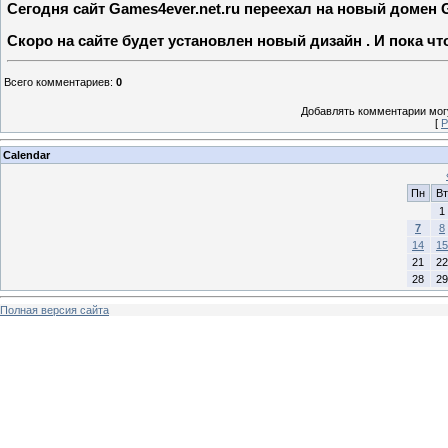
Сегодня сайт Games4ever.net.ru переехал на новый домен G
Скоро на сайте будет установлен новый дизайн . И пока чт
Всего комментариев
:
0
Добавлять комментарии могу
[
Р
Calendar
Пн
Вт
1
7
8
14
15
21
22
28
29
Полная версия сайта