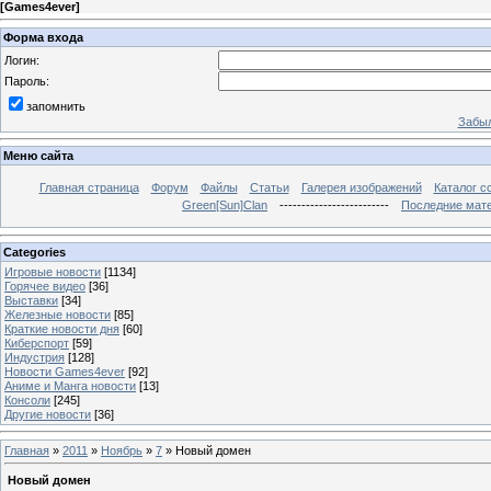
[
Games4ever
]
Форма входа
Логин:
Пароль:
запомнить
Забыл
Меню сайта
Главная страница
Форум
Файлы
Статьи
Галерея изображений
Каталог с
Green[Sun]Clan
-------------------------
Последние мат
Categories
Игровые новости
[1134]
Горячее видео
[36]
Выставки
[34]
Железные новости
[85]
Краткие новости дня
[60]
Киберспорт
[59]
Индустрия
[128]
Новости Games4ever
[92]
Аниме и Манга новости
[13]
Консоли
[245]
Другие новости
[36]
Главная
»
2011
»
Ноябрь
»
7
» Новый домен
Новый домен