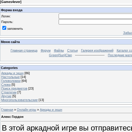
[
Games4ever
]
Форма входа
Логин:
Пароль:
запомнить
Забыл
Меню сайта
Главная страница
Форум
Файлы
Статьи
Галерея изображений
Каталог с
Green[Sun]Clan
-------------------------
Последние мат
Categories
Аркады и экшн
[86]
Настольные
[14]
Головоломки
[64]
Слова
[5]
Поиск предметов
[23]
Стратегии
[7]
Другие
[5]
Многопользовательские
[13]
Главная
»
Онлайн игры
»
Аркады и экшн
Алекс Гордон
В этой аркадной игре вы отправитес