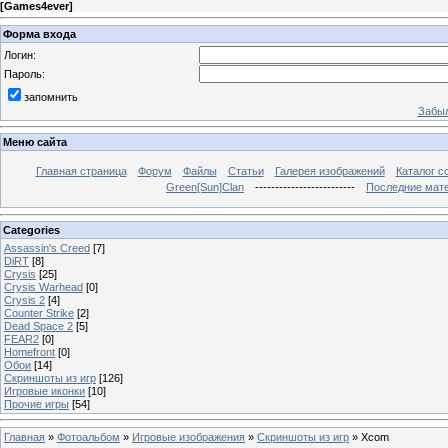
[
Games4ever
]
Форма входа
Логин:
Пароль:
запомнить
Забыл
Меню сайта
Главная страница
Форум
Файлы
Статьи
Галерея изображений
Каталог с
Green[Sun]Clan
-------------------------
Последние мат
Categories
Assassin's Creed
[7]
DiRT
[8]
Crysis
[25]
Crysis Warhead
[0]
Crysis 2
[4]
Counter Strike
[2]
Dead Space 2
[5]
FEAR2
[0]
Homefront
[0]
Обои
[14]
Скриншоты из игр
[126]
Игровые иконки
[10]
Прочие игры
[54]
Главная
»
Фотоальбом
»
Игровые изображения
»
Скриншоты из игр
» Xcom